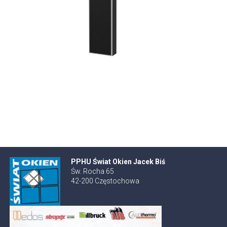
PPHU Świat Okien Jacek Biś
Św. Rocha 65
42-200 Częstochowa