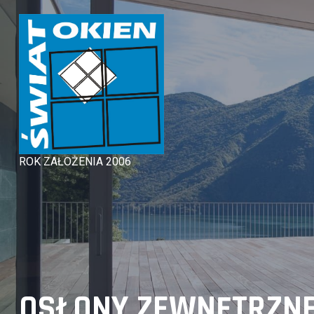
Skip
to
content
ROK ZAŁOŻENIA 2006
OSŁONY ZEWNĘTRZN