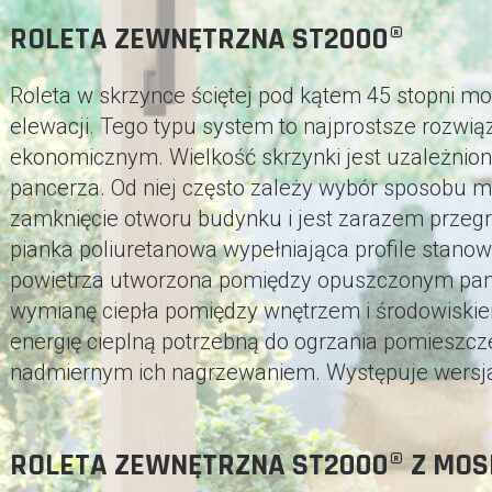
ROLETA ZEWNĘTRZNA ST2000®
Roleta w skrzynce ściętej pod kątem 45 stopni m
elewacji. Tego typu system to najprostsze rozwi
ekonomicznym. Wielkość skrzynki jest uzależniona
pancerza. Od niej często zależy wybór sposobu 
zamknięcie otworu budynku i jest zarazem przegr
pianka poliuretanowa wypełniająca profile stano
powietrza utworzona pomiędzy opuszczonym panc
wymianę ciepła pomiędzy wnętrzem i środowiski
energię cieplną potrzebną do ogrzania pomieszcze
nadmiernym ich nagrzewaniem. Występuje wersja b
ROLETA ZEWNĘTRZNA ST2000® Z MOS