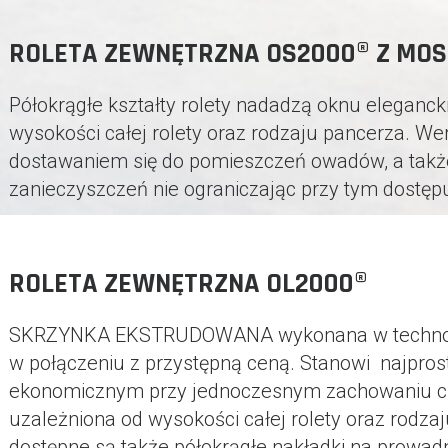
ROLETA ZEWNĘTRZNA OS2000® Z MOS
Półokrągłe kształty rolety nadadzą oknu elegancki
wysokości całej rolety oraz rodzaju pancerza. Wer
dostawaniem się do pomieszczeń owadów, a także w
zanieczyszczeń nie ograniczając przy tym dostępu
ROLETA ZEWNĘTRZNA OL2000®
SKRZYNKA EKSTRUDOWANA wykonana w technologii
w połączeniu z przystępną ceną. Stanowi najpro
ekonomicznym przy jednoczesnym zachowaniu cieka
uzależniona od wysokości całej rolety oraz rodz
dostępne są także półokrągłe nakładki na prowadn