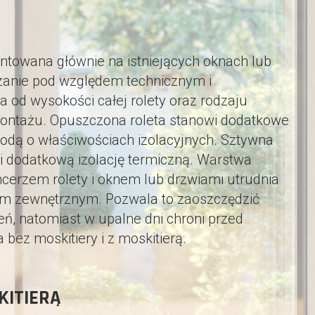
ontowana głównie na istniejących oknach lub
ązanie pod względem technicznym i
 od wysokości całej rolety oraz rodzaju
montażu. Opuszczona roleta stanowi dodatkowe
odą o właściwościach izolacyjnych. Sztywna
wi dodatkową izolację termiczną. Warstwa
erzem rolety i oknem lub drzwiami utrudnia
em zewnętrznym. Pozwala to zaoszczędzić
ń, natomiast w upalne dni chroni przed
ez moskitiery i z moskitierą.
KITIERĄ