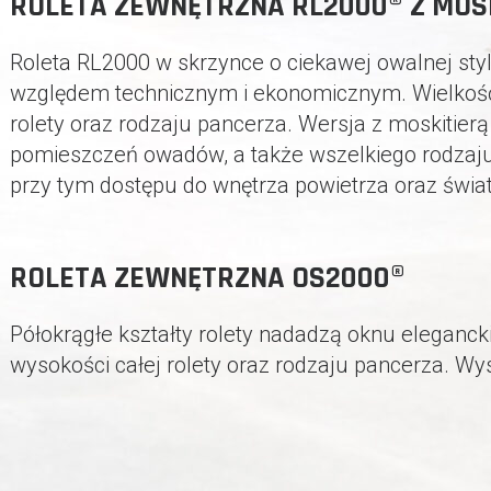
ROLETA ZEWNĘTRZNA RL2000® Z MOS
Roleta RL2000 w skrzynce o ciekawej owalnej styl
względem technicznym i ekonomicznym. Wielkość 
rolety oraz rodzaju pancerza. Wersja z moskitier
pomieszczeń owadów, a także wszelkiego rodzaju p
przy tym dostępu do wnętrza powietrza oraz świat
ROLETA ZEWNĘTRZNA OS2000®
Półokrągłe kształty rolety nadadzą oknu elegancki
wysokości całej rolety oraz rodzaju pancerza. Wys