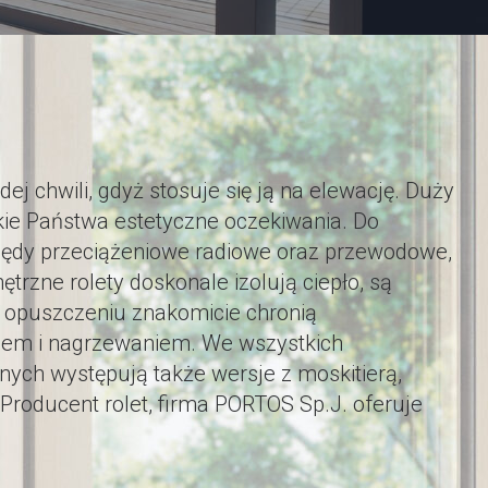
 chwili, gdyż stosuje się ją na elewację. Duży
stkie Państwa estetyczne oczekiwania. Do
pędy przeciążeniowe radiowe oraz przewodowe,
rzne rolety doskonale izolują ciepło, są
m opuszczeniu znakomicie chronią
iem i nagrzewaniem. We wszystkich
ych występują także wersje z moskitierą,
Producent rolet, firma PORTOS Sp.J. oferuje