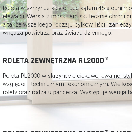
Roleta w skrzynce ściętej pod kątem 45 stopni m
elewacji. Wersja z moskitierą skutecznie chroni
a także wszelkiego rodzaju pyłków, liści i zaniec
wnętrza powietrza oraz światła dziennego.
ROLETA ZEWNĘTRZNA RL2000®
Roleta RL2000 w skrzynce o ciekawej owalnej styl
względem technicznym i ekonomicznym. Wielkość 
rolety oraz rodzaju pancerza. Występuje wersja be