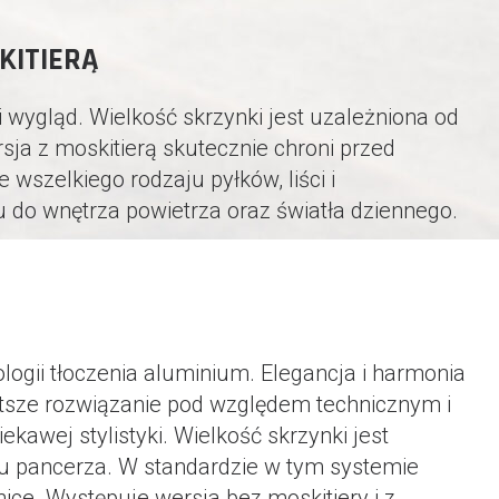
KITIERĄ
 wygląd. Wielkość skrzynki jest uzależniona od
sja z moskitierą skutecznie chroni przed
szelkiego rodzaju pyłków, liści i
 do wnętrza powietrza oraz światła dziennego.
 tłoczenia aluminium. Elegancja i harmonia
stsze rozwiązanie pod względem technicznym i
wej stylistyki. Wielkość skrzynki jest
aju pancerza. W standardzie w tym systemie
ice. Występuje wersja bez moskitiery i z