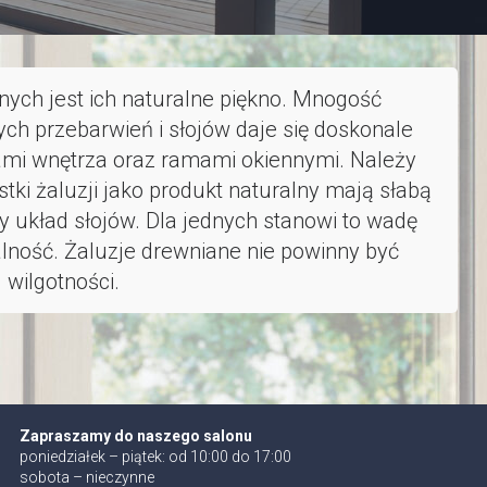
anych jest ich naturalne piękno. Mnogość
ych przebarwień i słojów daje się doskonale
mi wnętrza oraz ramami okiennymi. Należy
tki żaluzji jako produkt naturalny mają słabą
 układ słojów. Dla jednych stanowi to wadę
ralność. Żaluzje drewniane nie powinny być
wilgotności.
Zapraszamy do naszego salonu
poniedziałek – piątek: od 10:00 do 17:00
sobota – nieczynne