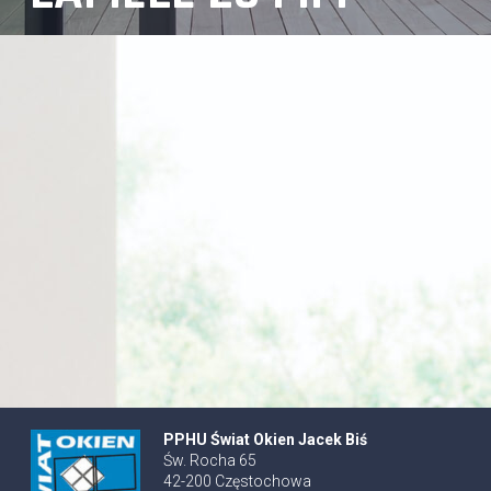
PPHU Świat Okien Jacek Biś
Św. Rocha 65
42-200 Częstochowa