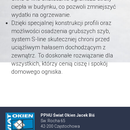
ciepła w budynku, co pozwoli zmniejszyć
wydatki na ogrzewanie.
Dzięki specjalnej konstrukcji profili oraz
możliwości osadzenia grubszych szyb,
system S-line skuteczniej chroni przed
uciążliwym hałasem dochodzącym z
zewnątrz. To doskonałe rozwiązanie dla
wszystkich, którzy cenią ciszę i spokój
domowego ogniska.
PPHU Świat Okien Jacek Biś
Św. Rocha 65
42-200 Częstochowa